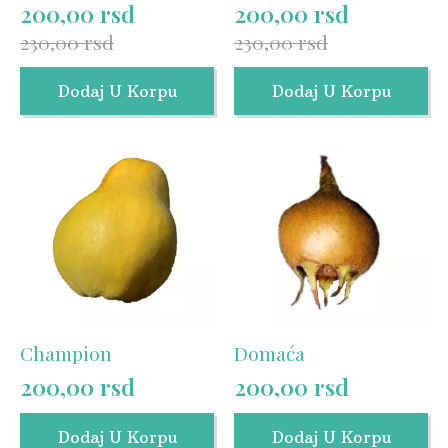
200,00
rsd
200,00
rsd
Originalna
Trenutna
Originalna
Trenutna
230,00
rsd
230,00
rsd
cena
cena
cena
cena
je
je:
je
je:
Dodaj U Korpu
Dodaj U Korpu
bila:
200,00 rsd.
bila:
200,00 rsd.
230,00 rsd.
230,00 rsd.
Champion
Domaća
200,00
rsd
200,00
rsd
Dodaj U Korpu
Dodaj U Korpu