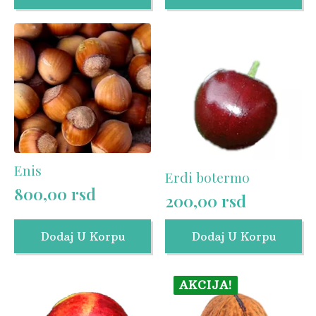
Enis
Erdi botermo
800,00
rsd
200,00
rsd
Dodaj U Korpu
Dodaj U Korpu
AKCIJA!