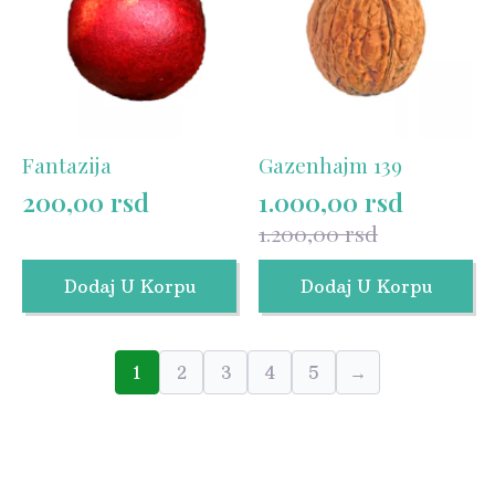
Fantazija
Gazenhajm 139
200,00
rsd
1.000,00
rsd
Originalna
Trenutna
1.200,00
rsd
cena
cena
je
je:
Dodaj U Korpu
Dodaj U Korpu
bila:
1.000,00 rsd.
1.200,00 rsd.
1
2
3
4
5
→