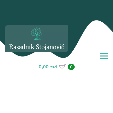
0,00
rsd
0