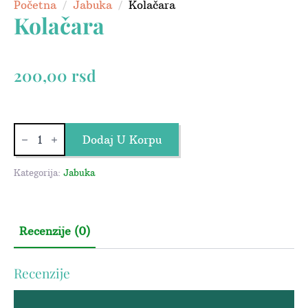
Početna
Jabuka
Kolačara
Kolačara
200,00
rsd
Kolačara
količina
Dodaj U Korpu
Kategorija:
Jabuka
Recenzije (0)
Recenzije