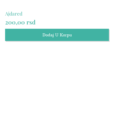
Ajdared
200,00
rsd
Dodaj U Korpu