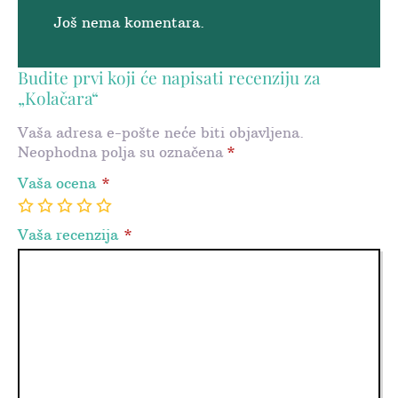
Još nema komentara.
Budite prvi koji će napisati recenziju za
„Kolačara“
Vaša adresa e-pošte neće biti objavljena.
Neophodna polja su označena
*
Vaša ocena
*
1
2
3
4
5
Vaša recenzija
*