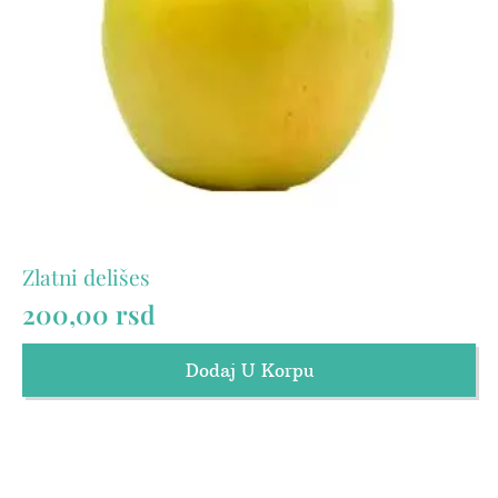
Zlatni delišes
200,00
rsd
Dodaj U Korpu