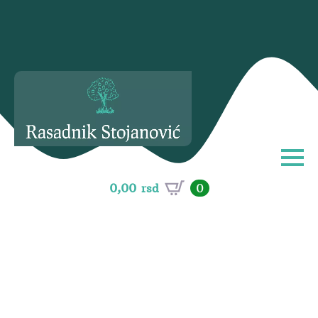
0,00
rsd
0