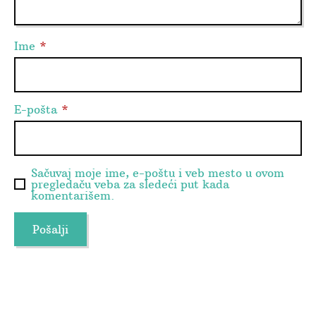
Ime
*
E-pošta
*
Sačuvaj moje ime, e-poštu i veb mesto u ovom
pregledaču veba za sledeći put kada
komentarišem.