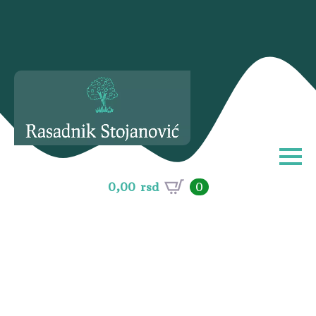
0,00
rsd
0