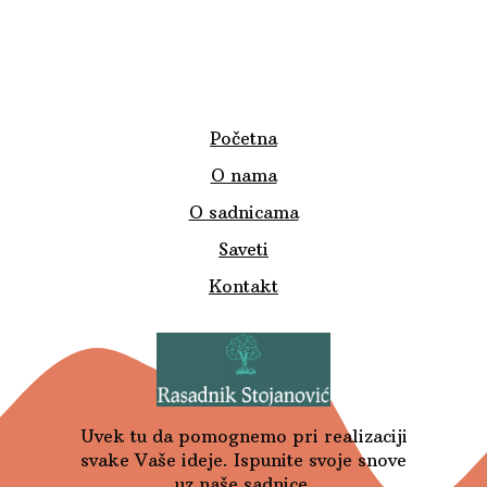
Početna
O nama
O sadnicama
Saveti
Kontakt
Uvek tu da pomognemo pri realizaciji
svake Vaše ideje. Ispunite svoje snove
uz naše sadnice.