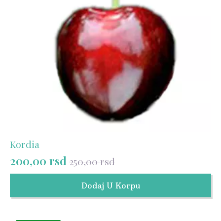
Kordia
200,00
rsd
250,00
rsd
Originalna
Trenutna
cena
cena
Dodaj U Korpu
je
je:
bila:
200,00 rsd.
250,00 rsd.