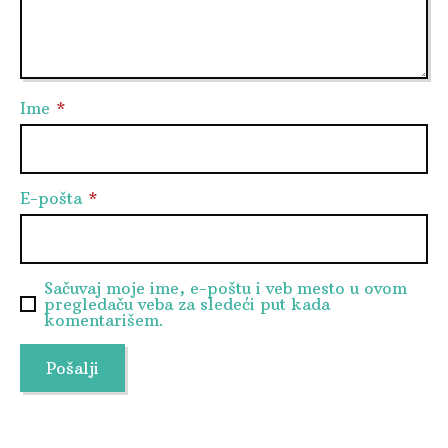
Ime
*
E-pošta
*
Sačuvaj moje ime, e-poštu i veb mesto u ovom
pregledaču veba za sledeći put kada
komentarišem.