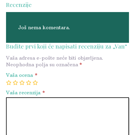
Recenzije
Još nema komentara.
Budite prvi koji će napisati recenziju za „Van“
Vaša adresa e-pošte neće biti objavljena.
Neophodna polja su označena
*
Vaša ocena
*
1
2
3
4
5
Vaša recenzija
*