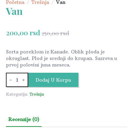
Početna
Trešnja
Van
Van
200,00
rsd
250,00
rsd
Originalna
Trenutna
cena
cena
je
je:
Sorta poreklom iz Kanade. Oblik ploda je
okruglast. Plod je srednji do krupan. Sazreva u
bila:
200,00 rsd.
prvoj polovini juna meseca.
250,00 rsd.
Van
količina
Dodaj U Korpu
Kategorija:
Trešnja
Recenzije (0)