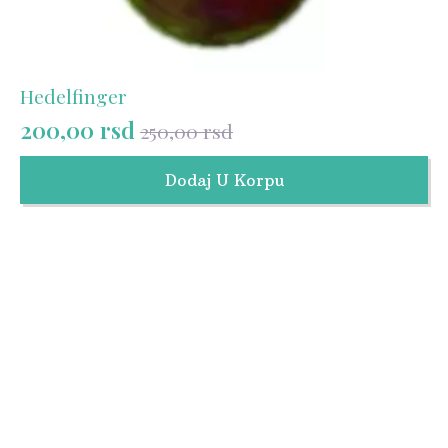
Hedelfinger
200,00
rsd
250,00
rsd
Originalna
Trenutna
cena
cena
Dodaj U Korpu
je
je:
bila:
200,00 rsd.
250,00 rsd.