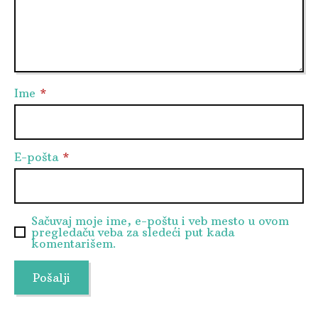
Ime
*
E-pošta
*
Sačuvaj moje ime, e-poštu i veb mesto u ovom
pregledaču veba za sledeći put kada
komentarišem.