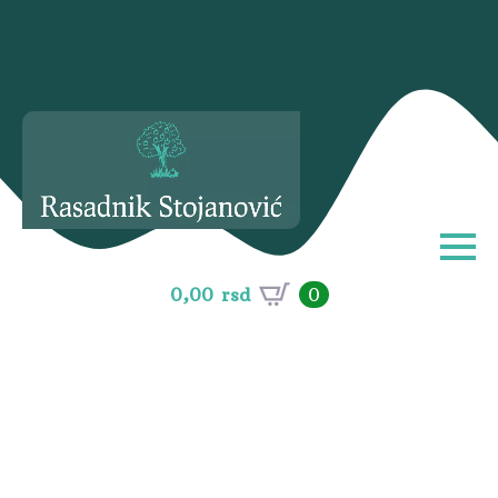
0,00
rsd
0