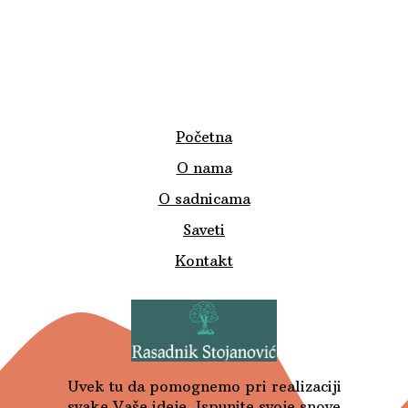
Početna
O nama
O sadnicama
Saveti
Kontakt
Uvek tu da pomognemo pri realizaciji
svake Vaše ideje. Ispunite svoje snove