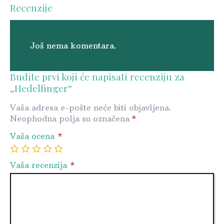
Recenzije
Još nema komentara.
Budite prvi koji će napisati recenziju za
„Hedelfinger“
Vaša adresa e-pošte neće biti objavljena.
Neophodna polja su označena
*
Vaša ocena
*
1
2
3
4
5
Vaša recenzija
*