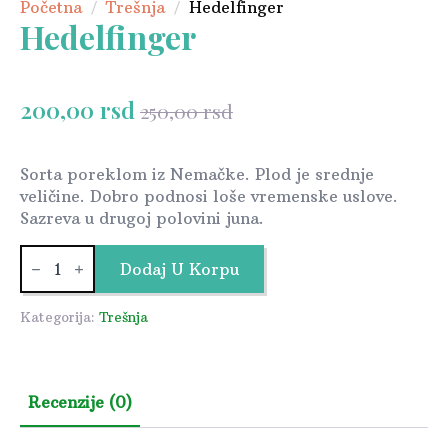
Početna
Trešnja
Hedelfinger
Hedelfinger
200,00
rsd
250,00
rsd
Originalna
Trenutna
cena
cena
je
je:
Sorta poreklom iz Nemačke. Plod je srednje
veličine. Dobro podnosi loše vremenske uslove.
bila:
200,00 rsd.
Sazreva u drugoj polovini juna.
250,00 rsd.
Hedelfinger
količina
Dodaj U Korpu
Kategorija:
Trešnja
Recenzije (0)