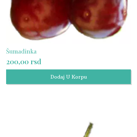
Šumadinka
200,00
rsd
Dodaj U Korpu