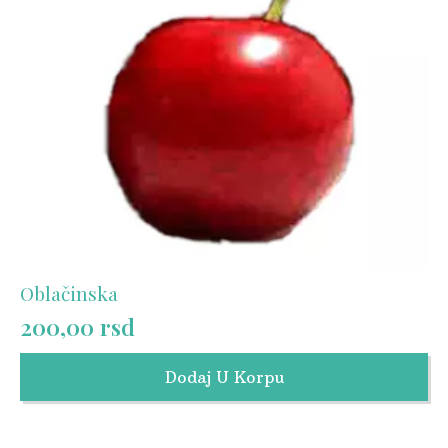
Oblačinska
200,00
rsd
Dodaj U Korpu