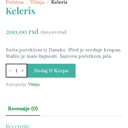
Početna
Višnja
Keleris
Keleris
200,00
rsd
250,00
rsd
Originalna
Trenutna
cena
cena
je
je:
Sorta poreklom iz Danske. Plod je srednje krupan.
Stablo je male bujnosti. Sazreva početkom jula.
bila:
200,00 rsd.
250,00 rsd.
Keleris
količina
Dodaj U Korpu
Kategorija:
Višnja
Recenzije (0)
Recenzije