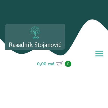
0,00
rsd
0