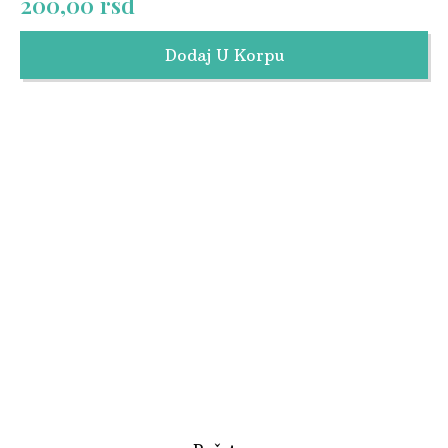
200,00
rsd
Dodaj U Korpu