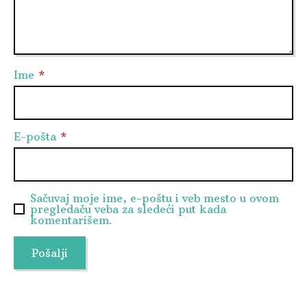
Ime
*
E-pošta
*
Sačuvaj moje ime, e-poštu i veb mesto u ovom
pregledaču veba za sledeći put kada
komentarišem.