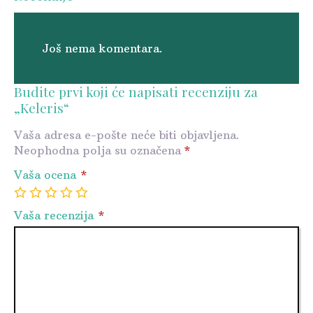
Još nema komentara.
Budite prvi koji će napisati recenziju za
„Keleris“
Vaša adresa e-pošte neće biti objavljena.
Neophodna polja su označena
*
Vaša ocena
*
1
2
3
4
5
Vaša recenzija
*